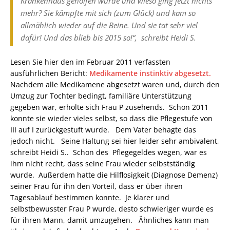
Krankenhaus geholfen wurde und wieso ging jetzt nichts
mehr? Sie kämpfte mit sich (zum Glück) und kam so
allmählich wieder auf die Beine. Und
sie
tat sehr viel
dafür! Und das blieb bis 2015 so!“, schreibt Heidi S.
Lesen Sie hier den im Februar 2011 verfassten
ausführlichen Bericht:
Medikamente instinktiv abgesetzt.
Nachdem alle Medikamene abgesetzt waren und, durch den
Umzug zur Tochter bedingt, familiäre Unterstützung
gegeben war, erholte sich Frau P zusehends. Schon 2011
konnte sie wieder vieles selbst, so dass die Pflegestufe von
III auf I zurückgestuft wurde. Dem Vater behagte das
jedoch nicht. Seine Haltung sei hier leider sehr ambivalent,
schreibt Heidi S.. Schon des Pflegegeldes wegen, war es
ihm nicht recht, dass seine Frau wieder selbstständig
wurde. Außerdem hatte die Hilflosigkeit (Diagnose Demenz)
seiner Frau für ihn den Vorteil, dass er über ihren
Tagesablauf bestimmen konnte. Je klarer und
selbstbewusster Frau P wurde, desto schwieriger wurde es
für ihren Mann, damit umzugehen. Ähnliches kann man