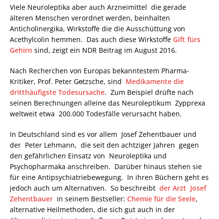
Viele Neuroleptika aber auch Arzneimittel die gerade
älteren Menschen verordnet werden, beinhalten
Anticholinergika, Wirkstoffe die die Ausschüttung von
Acethylcolin hemmen. Das auch diese Wirkstoffe
Gift fürs
Gehirn
sind, zeigt ein NDR Beitrag im August 2016.
Nach Recherchen von Europas bekanntestem Pharma-
Kritiker, Prof. Peter G
o
tzsche, sind
Medikamente die
dritthäufigste Todesursache
. Zum Beispiel drüfte nach
seinen Berechnungen alleine das Neuroleptikum Zypprexa
weltweit etwa 200.000 Todesfälle verursacht haben.
In Deutschland sind es vor allem Josef Zehentbauer und
der Peter Lehmann, die seit den achtziger Jahren gegen
den gefährlichen Einsatz von Neuroleptika und
Psychopharmaka anschreiben. Darüber hinaus stehen sie
für eine Antipsychiatriebewegung. In ihren Büchern geht es
jedoch auch um Alternativen. So beschreibt
der Arzt Josef
Zehentbauer
in seinem Bestseller:
Chemie für die Seele
,
alternative Heilmethoden, die sich gut auch in der