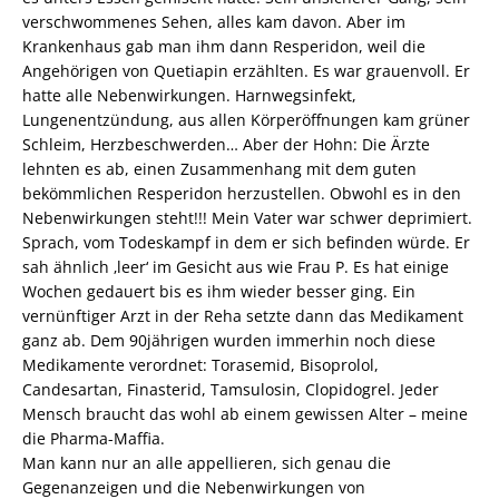
verschwommenes Sehen, alles kam davon. Aber im
Krankenhaus gab man ihm dann Resperidon, weil die
Angehörigen von Quetiapin erzählten. Es war grauenvoll. Er
hatte alle Nebenwirkungen. Harnwegsinfekt,
Lungenentzündung, aus allen Körperöffnungen kam grüner
Schleim, Herzbeschwerden… Aber der Hohn: Die Ärzte
lehnten es ab, einen Zusammenhang mit dem guten
bekömmlichen Resperidon herzustellen. Obwohl es in den
Nebenwirkungen steht!!! Mein Vater war schwer deprimiert.
Sprach, vom Todeskampf in dem er sich befinden würde. Er
sah ähnlich ‚leer‘ im Gesicht aus wie Frau P. Es hat einige
Wochen gedauert bis es ihm wieder besser ging. Ein
vernünftiger Arzt in der Reha setzte dann das Medikament
ganz ab. Dem 90jährigen wurden immerhin noch diese
Medikamente verordnet: Torasemid, Bisoprolol,
Candesartan, Finasterid, Tamsulosin, Clopidogrel. Jeder
Mensch braucht das wohl ab einem gewissen Alter – meine
die Pharma-Maffia.
Man kann nur an alle appellieren, sich genau die
Gegenanzeigen und die Nebenwirkungen von