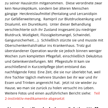
zu seiner Hausärztin mitgenommen. Diese verordnete zwar
kein Neuroleptikum, sondern bei älteren Menschen
gängige Herzkreislaufmittel (Pentalong und Lercanidipin
zur Gefäßerweiterung, Ramipril zur Blutdrucksenkung und
Disalumil, ein Diuretikum). Unter dieser Behandlung
verschlechterte sich ihr Zustand insgesamt (zu niedriger
Blutdruck, Müdigkeit, Flüssigkeitsmangel, Schwindel,
Gangunsicherheit….). Schließlich stürzte sie und musste mit
Oberschenkenhalsfraktur ins Krankenhaus. Trotz gut
überstandener Operation wurde sie jedoch binnen weniger
Wochen zum kompletten Pflegefall, einschließlich Dekubitus
und Gelenkversteifungen. Mit Pflegestufe III kam sie
anschließend in Kurzzeitpflege (dort entstand das
nachfolgende Foto) Eine Zeit, die sie nur überlebt hat, weil
ihre Tochter täglich mehrere Stunden bei ihr war und ihr
Essen und Trinken angereicht hat. Jetzt ist sie wieder zu
Hause, wo man sie zurück zu holen versucht ins Leben.
Weitere Fotos und einen ausführlichen Bericht siehe:
Teil
2-instinktiv-medikamente-abgesetzt