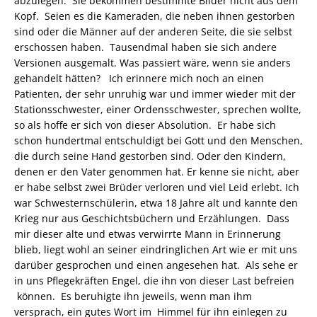
abzulegen. Sie bekommen bestimmte Bilder nicht aus dem
Kopf. Seien es die Kameraden, die neben ihnen gestorben
sind oder die Männer auf der anderen Seite, die sie selbst
erschossen haben. Tausendmal haben sie sich andere
Versionen ausgemalt. Was passiert wäre, wenn sie anders
gehandelt hätten? Ich erinnere mich noch an einen
Patienten, der sehr unruhig war und immer wieder mit der
Stationsschwester, einer Ordensschwester, sprechen wollte,
so als hoffe er sich von dieser Absolution. Er habe sich
schon hundertmal entschuldigt bei Gott und den Menschen,
die durch seine Hand gestorben sind. Oder den Kindern,
denen er den Vater genommen hat. Er kenne sie nicht, aber
er habe selbst zwei Brüder verloren und viel Leid erlebt. Ich
war Schwesternschülerin, etwa 18 Jahre alt und kannte den
Krieg nur aus Geschichtsbüchern und Erzählungen. Dass
mir dieser alte und etwas verwirrte Mann in Erinnerung
blieb, liegt wohl an seiner eindringlichen Art wie er mit uns
darüber gesprochen und einen angesehen hat. Als sehe er
in uns Pflegekräften Engel, die ihn von dieser Last befreien
können. Es beruhigte ihn jeweils, wenn man ihm
versprach, ein gutes Wort im Himmel für ihn einlegen zu