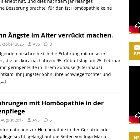
li erlebt hat, und dies nachdem jahrelanges
ne Besserung brachte, für den ist Homöopathie keine
n Ängste im Alter verrückt machen.
 Oktober 2025
AVS
3
lgenden beschreibe ich die Erfahrung mit unserer
BE
r, die bis kurz nach ihrem 95. Geburtstag am 25. Februar
mit geringer Hilfe in ihrem Zuhause (Elternhaus)
htkam. Ihr jüngster Sohn, ihre Schwiegertochter und
[…]
ahrungen mit Homöopathie in der
enpflege
. August 2017
AVS
6
nformationen zur Homöopathie in der Geriatrie oder
pflege sucht, gelangt auf die Seiten von Inga Maria
NE