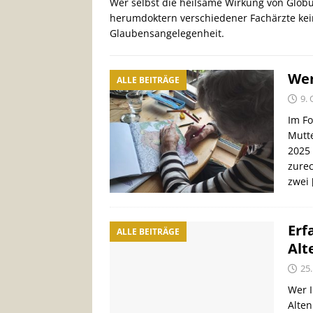
Wer selbst die heilsame Wirkung von Globu
herumdoktern verschiedener Fachärzte kei
Glaubensangelegenheit.
Wen
ALLE BEITRÄGE
9.
Im Fo
Mutte
2025 
zurec
zwei
Erf
ALLE BEITRÄGE
Alt
25
Wer I
Alten