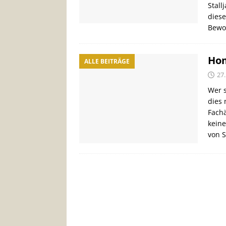
Stall
diese
Bewo
Hom
ALLE BEITRÄGE
27.
Wer s
dies
Fachä
keine
von 