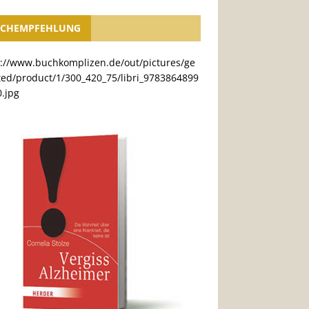
CHEMPFEHLUNG
s://www.buchkomplizen.de/out/pictures/ge
ted/product/1/300_420_75/libri_9783864899
.jpg