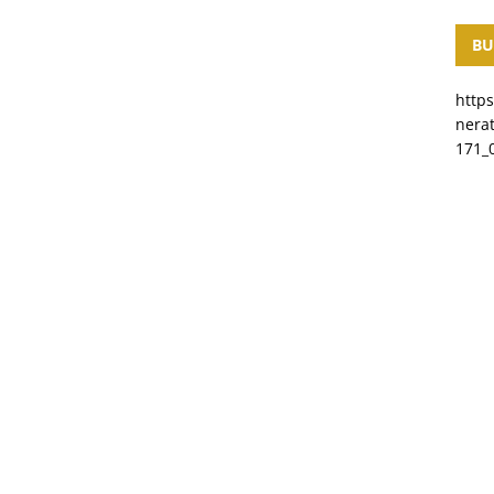
BU
http
nera
171_0