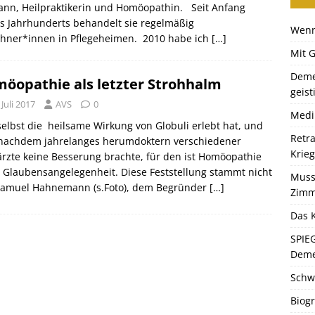
jann, Heilpraktikerin und Homöopathin. Seit Anfang
s Jahrhunderts behandelt sie regelmäßig
Wenn
hner*innen in Pflegeheimen. 2010 habe ich
[…]
Mit 
Deme
öopathie als letzter Strohhalm
geist
 Juli 2017
AVS
0
Medi
elbst die heilsame Wirkung von Globuli erlebt hat, und
Retr
 nachdem jahrelanges herumdoktern verschiedener
Krie
rzte keine Besserung brachte, für den ist Homöopathie
 Glaubensangelegenheit. Diese Feststellung stammt nicht
Muss
Samuel Hahnemann (s.Foto), dem Begründer
[…]
Zimm
Das K
SPIE
Dem
Schw
Biogr