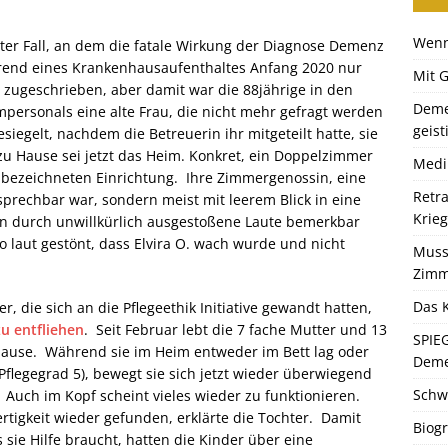
Wenn
gster Fall, an dem die fatale Wirkung der Diagnose Demenz
rend eines Krankenhausaufenthaltes Anfang 2020 nur
Mit 
zugeschrieben, aber damit war die 88jährige in den
Deme
personals eine alte Frau, die nicht mehr gefragt werden
geist
esiegelt, nachdem die Betreuerin ihr mitgeteilt hatte, sie
u Hause sei jetzt das Heim. Konkret, ein Doppelzimmer
Medi
 bezeichneten Einrichtung. Ihre Zimmergenossin, eine
Retr
nsprechbar war, sondern meist mit leerem Blick in eine
Krie
en durch unwillkürlich ausgestoßene Laute bemerkbar
 laut gestönt, dass Elvira O. wach wurde und nicht
Muss
Zimm
Das K
r, die sich an die Pflegeethik Initiative gewandt hatten,
u entfliehen
. Seit Februar lebt die 7 fache Mutter und 13
SPIE
ause. Während sie im Heim entweder im Bett lag oder
Dem
 (Pflegegrad 5), bewegt sie sich jetzt wieder überwiegend
Schw
Auch im Kopf scheint vieles wieder zu funktionieren.
rtigkeit wieder gefunden, erklärte die Tochter. Damit
Biogr
 sie Hilfe braucht, hatten die Kinder über eine