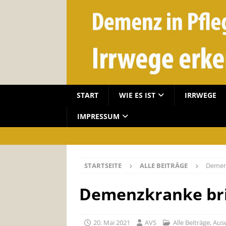
START
WIE ES IST
IRRWEGE
IMPRESSUM
STARTSEITE
ALLE BEITRÄGE
Demenz
Demenzkranke brin
20. Mai 2021
AVS
Alle Beiträge
,
Aus