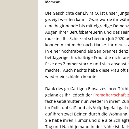
Moment.
Die Geschichte der Elvira O. ist unser jün
gezeigt werden kann. Zwar wurde ihr wäh
eine beginnende bis mittelgradige Demenz 
Augen ihrer Berufsbetreuerin und des Heim
musste. Ihr Schicksal schien im Juli 2020 b
können nicht mehr nach Hause. Ihr neues z
in einer hochtrabend als Seniorenresidenz
bettlägerige, hochaltrige Frau, die nicht a
Ecke des Zimmer starrte und sich ansonst
machte. Auch nachts habe diese Frau oft so
wieder einschlafen konnte.
Dank des großartigen Einsatzes ihrer Töchte
gelang es ihr jedoch der
Fremdherrschaft z
fache Großmutter nun wieder in ihrem Zuh
im Rollstuhl saß und als Vollpflegefall galt
auf ihren zwei Beinen durch die Wohnung. 
Sie habe ihren Humor und die alte Schlagfe
Tag und Nacht jemand in der Nähe ist, falls