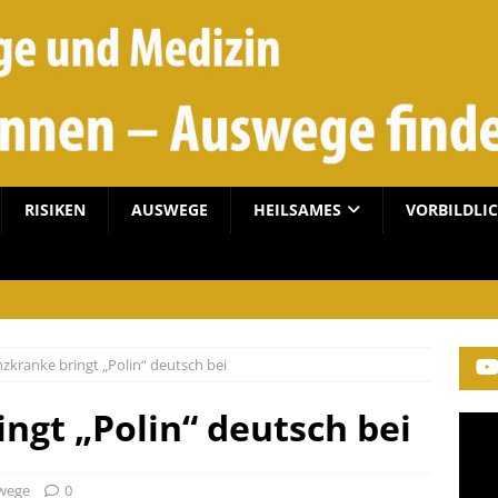
RISIKEN
AUSWEGE
HEILSAMES
VORBILDLI
kranke bringt „Polin“ deutsch bei
gt „Polin“ deutsch bei
wege
0