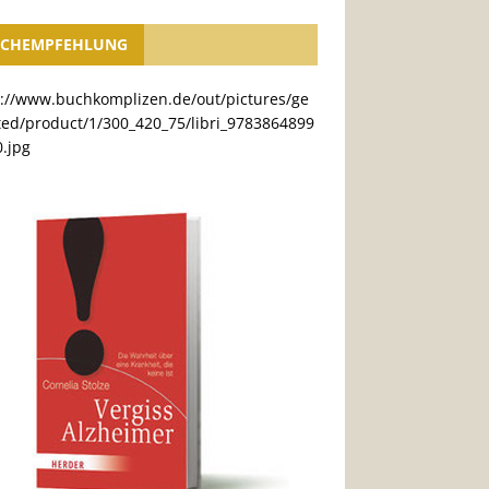
CHEMPFEHLUNG
s://www.buchkomplizen.de/out/pictures/ge
ted/product/1/300_420_75/libri_9783864899
.jpg