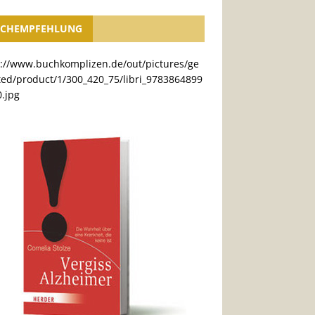
CHEMPFEHLUNG
s://www.buchkomplizen.de/out/pictures/ge
ted/product/1/300_420_75/libri_9783864899
.jpg