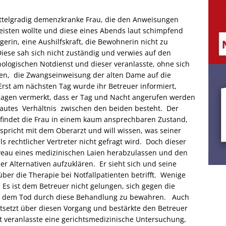
mittelgradig demenzkranke Frau, die den Anweisungen
leisten wollte und diese eines Abends laut schimpfend
gerin, eine Aushilfskraft, die Bewohnerin nicht zu
Diese sah sich nicht zuständig und verwies auf den
hologischen Notdienst und dieser veranlasste, ohne sich
en, die Zwangseinweisung der alten Dame auf die
Erst am nächsten Tag wurde ihr Betreuer informiert,
lagen vermerkt, dass er Tag und Nacht angerufen werden
ertrautes Verhältnis zwischen den beiden besteht. Der
 findet die Frau in einem kaum ansprechbaren Zustand,
 spricht mit dem Oberarzt und will wissen, was seiner
rechtlicher Vertreter nicht gefragt wird. Doch dieser
Niveau eines medizinischen Laien herabzulassen und den
r Alternativen aufzuklären. Er sieht sich und seine
ber die Therapie bei Notfallpatienten betrifft. Wenige
k. Es ist dem Betreuer nicht gelungen, sich gegen die
or dem Tod durch diese Behandlung zu bewahren. Auch
entsetzt über diesen Vorgang und bestärkte den Betreuer
lt veranlasste eine gerichtsmedizinische Untersuchung,