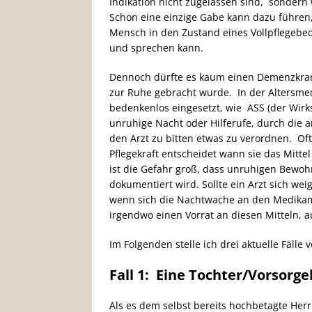
Indikation nicht zugelassen sind, sondern 
Schon eine einzige Gabe kann dazu führen, d
Mensch in den Zustand eines Vollpflegebedü
und sprechen kann.
Dennoch dürfte es kaum einen Demenzkrank
zur Ruhe gebracht wurde. In der Altersme
bedenkenlos eingesetzt, wie ASS (der Wirkst
unruhige Nacht oder Hilferufe, durch die a
den Arzt zu bitten etwas zu verordnen. O
Pflegekraft entscheidet wann sie das Mitte
ist die Gefahr groß, dass unruhigen Bewoh
dokumentiert wird. Sollte ein Arzt sich wei
wenn sich die Nachtwache an den Medikam
irgendwo einen Vorrat an diesen Mitteln,
Im Folgenden stelle ich drei aktuelle Fälle
Fall 1: Eine Tochter/Vorsorg
Als es dem selbst bereits hochbetagte Herr