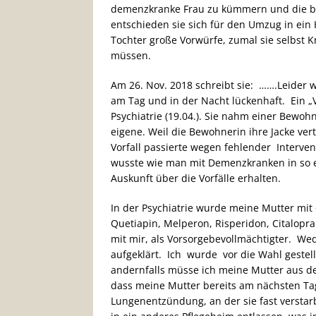
demenzkranke Frau zu kümmern und die ber
entschieden sie sich für den Umzug in ein
Tochter große Vorwürfe, zumal sie selbst K
müssen.
Am 26. Nov. 2018 schreibt sie: …….Leider 
am Tag und in der Nacht lückenhaft. Ein „V
Psychiatrie (19.04.). Sie nahm einer Bewohne
eigene. Weil die Bewohnerin ihre Jacke vert
Vorfall passierte wegen fehlender Interven
wusste wie man mit Demenzkranken in so ei
Auskunft über die Vorfälle erhalten.
In der Psychiatrie wurde meine Mutter mit
Quetiapin, Melperon, Risperidon, Citalop
mit mir, als Vorsorgebevollmächtigter. W
aufgeklärt. Ich wurde vor die Wahl gestel
andernfalls müsse ich meine Mutter aus d
dass meine Mutter bereits am nächsten Tag
Lungenentzündung, an der sie fast verstar