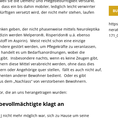
weil sie die Demenz und Pflegebedürftigkeit verstärkt.
ass ein bis dahin mobiler, lediglich leicht verwirrter
BU
rftigen versetzt wird, der nicht mehr stehen, laufen
http
en geben, der nicht phasenweise mittels Neuroleptika
nera
dizin werden Melperon®, Risperidon® u.ä. ebenso
171_0
off im Aspirin). Meist reicht schon eine einzige
ndere gestört werden, um Pflegekräfte zu veranlassen,
ft handelt es um Bedarfsanordnungen, wobei die
l gibt. Insbesondere nachts, wenn es keine Zeugen gibt,
nern diese Mittel verabreicht werden, ohne dass dies
gern oder Angehörige quer stellen, fällt es auch nicht auf,
enten anderer Bewohner bedient. Oder es gibt
 aus dem „Nachlass“ von verstorbenen Bewohnern.
 vor, die an uns herangetragen wurden:
ebevollmächtigte klagt an
 J nicht mehr möglich war, sich zu Hause um seine