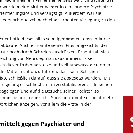
m Nachhinein ein Fehler meinerseits war. Ich dachte, das
er wurde meine Mutter wieder in eine andere Psychiatrie
 orientierungslos und verängstigt. Außerdem war sie
e verstarb qualvoll nach einer erneuten Verlegung zu den
Vater hatte dieses alles so mitgenommen, dass er kurze
ch abbaute. Auch er konnte seinen Frust angesichts der
ur noch durch Schreien ausdrücken. Erneut sah sich
reichung von Neuroleptika zuzustimmen. Es sei
ch dieser früher so stolze und selbstbewusste Mann in
die Mittel nicht dazu führten, dass sein Schreien
gte schließlich darauf, dass sie abgesetzt wurden. Mit
in gelang es schließlich ihn zu stabilisieren. In seinen
agelegen und auf die Besuche seiner Töchter so
 kenne sie und freue sich. Sprechen konnte er nicht mehr.
ortlichen anzeigen. Vor allem die Ärzte in der
rmittelt gegen Psychiater und