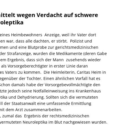
mittelt wegen Verdacht auf schwere
oleptika
r eines Heimbewohners Anzeige, weil ihr Vater dort
n war, dass alle dachten, er stirbt. Polizist und
men und eine Blutprobe zur gerichtsmedizinischen
t der Strafanzeige, wurden die Medikamente (deren Gabe
t dem Ergebnis, dass sich der Mann zusehends wieder
als Vorsorgeberechtigter in erster Linie daran
 des Vaters zu kommen. Die Heimleiterin, Caritas Heim in
egenüber der Tochter. Einen ähnlichen Vorfall hat es
Schon damals habe der Vorsorgebevollmächtigte den
etzte jedoch seine Notfalleinweisung ins Krankenhaus
tika und Dehydrierung. Sollten sich die vermuteten
ill der Staatsanwalt eine umfassende Ermittlung
mit dem Arzt zusammenarbeiten.
t, zumal das Ergebnis der rechtsmedizinischen
 vermuteten Neuroleptika im Blut nachgewiesen wurden.