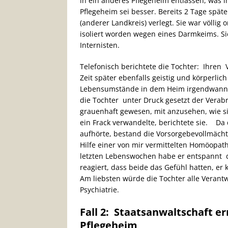
in ein anderes Pflegeheim entlassen, was i
Pflegeheim sei besser. Bereits 2 Tage spät
(anderer Landkreis) verlegt. Sie war völlig
isoliert worden wegen eines Darmkeims. Si
Internisten.
Telefonisch berichtete die Tochter: Ihren 
Zeit später ebenfalls geistig und körperli
Lebensumstände in dem Heim irgendwann n
die Tochter unter Druck gesetzt der Verab
grauenhaft gewesen, mit anzusehen, wie si
ein Frack verwandelte, berichtete sie. Da 
aufhörte, bestand die Vorsorgebevollmächti
Hilfe einer von mir vermittelten Homöopath
letzten Lebenswochen habe er entspannt d
reagiert, dass beide das Gefühl hatten, er
Am liebsten würde die Tochter alle Verantw
Psychiatrie.
Fall 2: Staatsanwaltschaft e
Pflegeheim