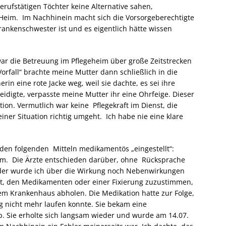
ufstätigen Töchter keine Alternative sahen,
 Heim. Im Nachhinein macht sich die Vorsorgeberechtigte
rankenschwester ist und es eigentlich hätte wissen
war die Betreuung im Pflegeheim über große Zeitstrecken
orfall“ brachte meine Mutter dann schließlich in die
rin eine rote Jacke weg, weil sie dachte, es sei ihre
eidigte, verpasste meine Mutter ihr eine Ohrfeige. Dieser
tion. Vermutlich war keine Pflegekraft im Dienst, die
ner Situation richtig umgeht. Ich habe nie eine klare
 den folgenden Mitteln medikamentös „eingestellt“:
ram. Die Ärzte entschieden darüber, ohne Rücksprache
eder wurde ich über die Wirkung noch Nebenwirkungen
lt, den Medikamenten oder einer Fixierung zuzustimmen,
em Krankenhaus abholen. Die Medikation hatte zur Folge,
 nicht mehr laufen konnte. Sie bekam eine
b. Sie erholte sich langsam wieder und wurde am 14.07.