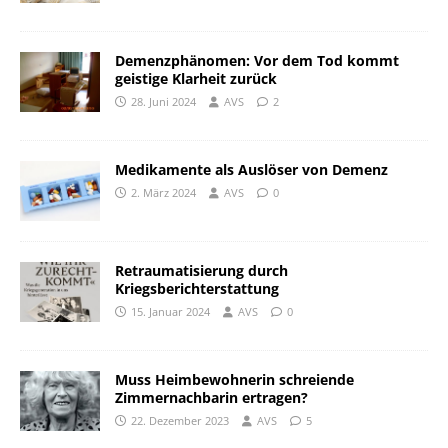
Demenzphänomen: Vor dem Tod kommt
geistige Klarheit zurück
28. Juni 2024
AVS
2
Medikamente als Auslöser von Demenz
2. März 2024
AVS
0
Retraumatisierung durch
Kriegsberichterstattung
15. Januar 2024
AVS
0
Muss Heimbewohnerin schreiende
Zimmernachbarin ertragen?
22. Dezember 2023
AVS
5