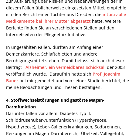
Zur Aufklärung über Risiken und Nebenwirkungen der in
diesem Fällen üblicherweise eingesetzten Mittel, empfehle
ich den Bericht einer Tochter aus Dresden, die
intuitiv alle
Medikamente bei ihrer Mutter abgesetzt
hatte. Weitere
Berichte finden Sie an verschiedenen Stellen auf den
Internetseiten der Pflegeethik Initiative.
In ungezählten Fällen, dürften am Anfang einer
Demenzkarriere, Schlaftabletten und andere
Beruhigungsmittel stehen. Damit befasst sich auch dieser
Beitrag:
Alzheimer, ein vermeidbares Schicksal,
der 2003
veröffentlich wurde. Daraufhin hatte sich
Prof. Joachim
Bauer
bei mir gemeldet und von seiner Studie berichtet, die
meine Beobachtungen und Thesen bestätigen.
4. Stoffwechselstörungen und gestörte Magen-
Darmfunktion
Darunter fallen vor allem: Diabetes Typ II,
Schilddrüsenüber-/unterfunktion (Hyperthyreose,
Hypothyreose), Leber-Gallenerkrankungen, Sodbrennen,
Reizungen im Magen-Darmbereich, Übelkeit, Völlegefühl,