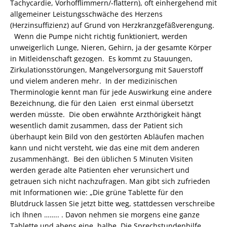
Tachycardie, Vorhofflimmern/-flattern), oft einhergehend mit
allgemeiner Leistungsschwäche des Herzens
(Herzinsuffizienz) auf Grund von Herzkranzgefäßverengung.
Wenn die Pumpe nicht richtig funktioniert, werden
unweigerlich Lunge, Nieren, Gehirn, ja der gesamte Körper
in Mitleidenschaft gezogen. Es kommt zu Stauungen,
Zirkulationsstörungen, Mangelversorgung mit Sauerstoff
und vielem anderen mehr. In der medizinischen
Therminologie kennt man für jede Auswirkung eine andere
Bezeichnung, die für den Laien erst einmal übersetzt
werden müsste. Die oben erwähnte Arzthörigkeit hängt
wesentlich damit zusammen, dass der Patient sich
überhaupt kein Bild von den gestörten Abläufen machen
kann und nicht versteht, wie das eine mit dem anderen
zusammenhängt. Bei den üblichen 5 Minuten Visiten
werden gerade alte Patienten eher verunsichert und
getrauen sich nicht nachzufragen. Man gibt sich zufrieden
mit Informationen wie: „Die grüne Tablette für den
Blutdruck lassen Sie jetzt bitte weg, stattdessen verschreibe
ich Ihnen …….. . Davon nehmen sie morgens eine ganze
Tablette und abens eine halbe. Die Sprechstundenhilfe