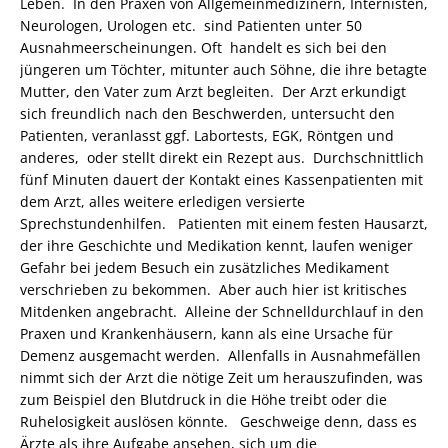
Leben. In den Praxen von Allgemeinmedizinern, Internisten,
Neurologen, Urologen etc. sind Patienten unter 50
Ausnahmeerscheinungen. Oft handelt es sich bei den
jüngeren um Töchter, mitunter auch Söhne, die ihre betagte
Mutter, den Vater zum Arzt begleiten. Der Arzt erkundigt
sich freundlich nach den Beschwerden, untersucht den
Patienten, veranlasst ggf. Labortests, EGK, Röntgen und
anderes, oder stellt direkt ein Rezept aus. Durchschnittlich
fünf Minuten dauert der Kontakt eines Kassenpatienten mit
dem Arzt, alles weitere erledigen versierte
Sprechstundenhilfen. Patienten mit einem festen Hausarzt,
der ihre Geschichte und Medikation kennt, laufen weniger
Gefahr bei jedem Besuch ein zusätzliches Medikament
verschrieben zu bekommen. Aber auch hier ist kritisches
Mitdenken angebracht. Alleine der Schnelldurchlauf in den
Praxen und Krankenhäusern, kann als eine Ursache für
Demenz ausgemacht werden. Allenfalls in Ausnahmefällen
nimmt sich der Arzt die nötige Zeit um herauszufinden, was
zum Beispiel den Blutdruck in die Höhe treibt oder die
Ruhelosigkeit auslösen könnte. Geschweige denn, dass es
Ärzte als ihre Aufgabe ansehen, sich um die