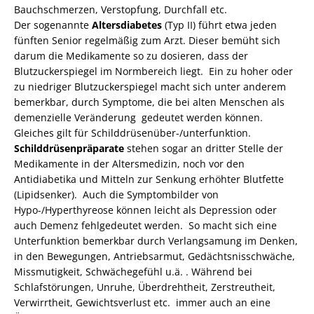
Bauchschmerzen, Verstopfung, Durchfall etc.
Der sogenannte
Altersdiabetes
(Typ II) führt etwa jeden
fünften Senior regelmäßig zum Arzt. Dieser bemüht sich
darum die Medikamente so zu dosieren, dass der
Blutzuckerspiegel im Normbereich liegt. Ein zu hoher oder
zu niedriger Blutzuckerspiegel macht sich unter anderem
bemerkbar, durch Symptome, die bei alten Menschen als
demenzielle Veränderung gedeutet werden können.
Gleiches gilt für Schilddrüsenüber-/unterfunktion.
Schilddrüsenpräparate
stehen sogar an dritter Stelle der
Medikamente in der Altersmedizin, noch vor den
Antidiabetika und Mitteln zur Senkung erhöhter Blutfette
(Lipidsenker). Auch die Symptombilder von
Hypo-/Hyperthyreose können leicht als Depression oder
auch Demenz fehlgedeutet werden. So macht sich eine
Unterfunktion bemerkbar durch Verlangsamung im Denken,
in den Bewegungen, Antriebsarmut, Gedächtsnisschwäche,
Missmutigkeit, Schwächegefühl u.ä. . Während bei
Schlafstörungen, Unruhe, Überdrehtheit, Zerstreutheit,
Verwirrtheit, Gewichtsverlust etc. immer auch an eine