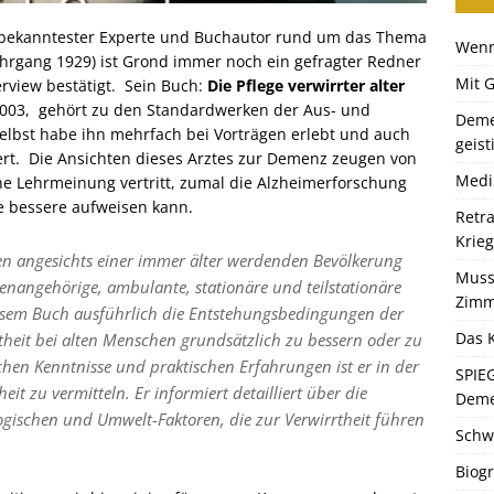
s bekanntester Experte und Buchautor rund um das Thema
Wenn
ahrgang 1929) ist Grond immer noch ein gefragter Redner
Mit 
erview bestätigt. Sein Buch:
Die Pflege verwirrter alter
 2003, gehört zu den Standardwerken der Aus- und
Deme
selbst habe ihn mehrfach bei Vorträgen erlebt und auch
geist
ert. Die Ansichten dieses Arztes zur Demenz zeugen von
Medi
ne Lehrmeinung vertritt, zumal die Alzheimerforschung
e bessere aufweisen kann.
Retr
Krie
llen angesichts einer immer älter werdenden Bevölkerung
Muss
nangehörige, ambulante, stationäre und teilstationäre
Zimm
diesem Buch ausführlich die Entstehungsbedingungen der
Das K
theit bei alten Menschen grundsätzlich zu bessern oder zu
schen Kenntnisse und praktischen Erfahrungen ist er in der
SPIE
it zu vermitteln. Er informiert detailliert über die
Dem
ogischen und Umwelt-Faktoren, die zur Verwirrtheit führen
Schw
Biogr