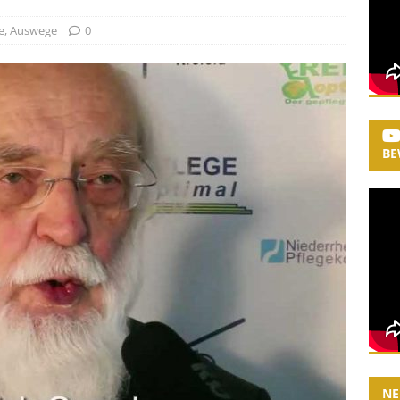
e
,
Auswege
0
BE
NE