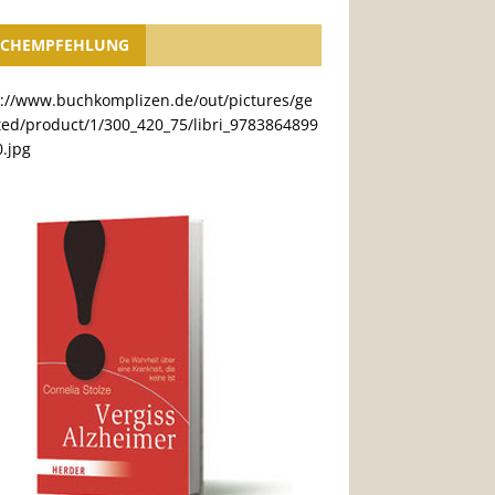
CHEMPFEHLUNG
s://www.buchkomplizen.de/out/pictures/ge
ted/product/1/300_420_75/libri_9783864899
.jpg