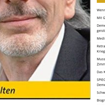
Wenn
Mit 
Deme
geist
Medi
Retr
Krie
Muss
Zimm
Das K
SPIE
Dem
Schw
Biogr