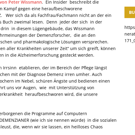
 von Peter Wissmann
. Ein Insider beschreibt die
m Kampf gegen eine heraufbeschworene
BU
Wer sich da als Fachfrau/Fachmann nicht an der ein
das Buch zweimal lesen. Denn jeder der sich in der
http
e drin in diesem Lügengebäude, das Wissmann
nera
Lehrmeinungen der Demenzforscher, die an den
171_0
 forschen und pharmakologische Lösungen versprechen.
en aller Krankheiten unserer Zeit“ um sich greift, können
en in die Alzheimerforschung gesteckt werden.
n Irrsinn etablieren, der im Bereich der Pflege längst
schen mit der Diagnose Demenz irren umher. Auch
tochern im Nebel, schüren Ängste und bedienen einen
hrt uns vor Augen, wie mit Unterstützung von
erkrankheit heraufbeschworen wird, die unsere
 Verborgenen die Programme auf Computern
DEMENZIANER (wie ich sie nennen würde) in die sozialen
ust, die, wenn wir sie lassen, ein heilloses Chaos