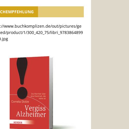
CHEMPFEHLUNG
s://www.buchkomplizen.de/out/pictures/ge
ted/product/1/300_420_75/libri_9783864899
.jpg