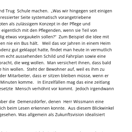
und Trug Schule machen. „Was wir hingegen seit einigen
ressierter Seite systematisch vorangetriebene
ten als zulässigem Konzept in der Pflege und
igentlich mit den Pflegenden, wenn sie Teil von
g etwas vorgaukeln sollen?“ Zum Beispiel die Idee mit
en nie ein Bus hält. Weil das vor Jahren in einem Heim
enz gut geklappt hatte, findet man heute in vermutlich
nem echt aussehenden Schild und Fahrplan sowie eine
cht, die weg wollen. Man versichert ihnen, dass bald
ie hin wollen. Steht der Bewohner auf, weil es ihm zu
der Mitarbeiter, dass er sitzen bleiben müsse, wenn er
5 Minuten komme. In Einzelfällen mag das eine zeitlang
bgesetzte Mensch verhöhnt vor kommt. Jedoch irgendwann
l über die Demenzdörfer, denen Herr Wissmann eine
e ich beim Lesen erkennen konnte. Aus diesem Blickwinkel
gesehen. Was allgemein als Zukunftsvision idealisiert