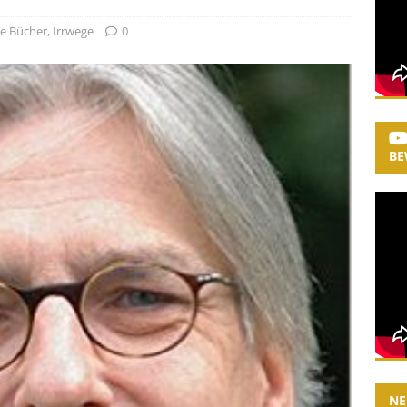
te Bücher
,
Irrwege
0
BE
NE