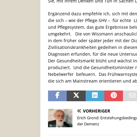
Sie, mit Ihrem Denken und Tun in Sachen 
Ergänzend dazu empfehle ich, sich mit d
die sich – wie der Pflege-SHV – für echte L
und Pflegesystem, das gute Ergebnisse belo
umgekehrt. Die von Wissmann anschaulich 
in dem früher oder später jeder mit der
Zivilisationskrankheiten gedeihen in dies
Diagnosen erfunden, für die neue Unter
Der Gesundheitsmarkt blüht und wächst ins
produziert. Und die Gesundheitsminister m
Nebelwerfer befeuern. Das Frühwarnsystem
die sich am Mainstream orientieren und a
VORHERIGER
Erich Grond: Entstehungsbedin
der Demenz